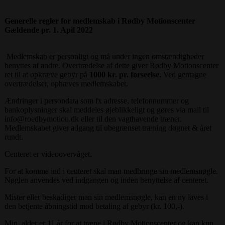
Generelle regler for medlemskab i Rødby Motionscenter
Gældende pr. 1. Apil 2022
Medlemskab er personligt og må under ingen omstændigheder
benyttes af andre. Overtrædelse af dette giver Rødby Motionscenter
ret til at opkræve gebyr på
1000 kr. pr. forseelse.
Ved gentagne
overtrædelser, ophæves medlemskabet.
Ændringer i persondata som fx adresse, telefonnummer og
bankoplysninger skal meddeles øjeblikkeligt og gøres via mail til
info@roedbymotion.dk eller til den vagthavende træner.
Medlemskabet giver adgang til ubegrænset træning døgnet & året
rundt.
Centeret er videoovervåget.
For at komme ind i centeret skal man medbringe sin medlemsnøgle.
Nøglen anvendes ved indgangen og inden benyttelse af centeret.
Mister eller beskadiger man sin medlemsnøgle, kan en ny laves i
den betjente åbningstid mod betaling af gebyr (kr. 100,-).
Min. alder er 11 år for at træne i Rødby Motionscenter og kan kun