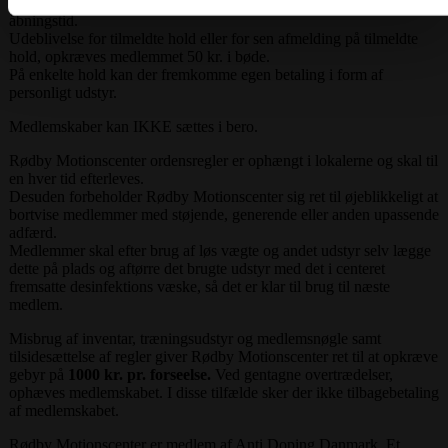
via anbefalet app’s eller til den vagthavende træner i betjent
åbningstid.
Udeblivelse for tilmeldte hold eller for sen afmelding på tilmeldte
hold, opkræves medlemmet 50 kr. i bøde.
På enkelte hold kan der fremkomme egen betaling i form af
personligt udstyr.
Medlemskaber kan IKKE sættes i bero.
Rødby Motionscenter ordensregler er ophængt i lokalerne og skal til
en hver tid efterleves.
Desuden forbeholder Rødby Motionscenter sig ret til øjeblikkeligt at
bortvise medlemmer med støjende, generende eller anden upassende
adfærd.
Medlemmer skal efter brug af løs vægte og andet udstyr selv lægge
dette på plads og aftørre det brugte udstyr med det i centeret
fremsatte desinfektions væske, så det er klar til brug til næste
medlem.
Misbrug af inventar, træningsudstyr og medlemsnøgle samt
tilsidesættelse af regler giver Rødby Motionscenter ret til at opkræve
gebyr på
1000 kr. pr. forseelse.
Ved gentagne overtrædelser,
ophæves medlemskabet. I disse tilfælde sker der ikke tilbagebetaling
af medlemskabet.
Rødby Motionscenter er medlem af Anti Doping Danmark. Et