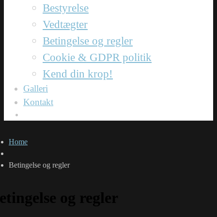
Bestyrelse
Vedtægter
Betingelse og regler
Cookie & GDPR politik
Kend din krop!
Galleri
Kontakt
Home
Betingelse og regler
etingelse og regler