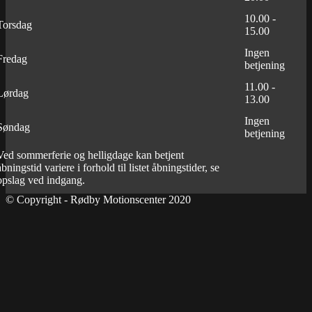
10.00 -
Torsdag
15.00
Ingen
Fredag
betjening
11.00 -
Lørdag
13.00
Ingen
Søndag
betjening
Ved sommerferie og helligdage kan betjent
åbningstid variere i forhold til listet åbningstider, se
opslag ved indgang.
© Copyright - Rødby Motionscenter 2020