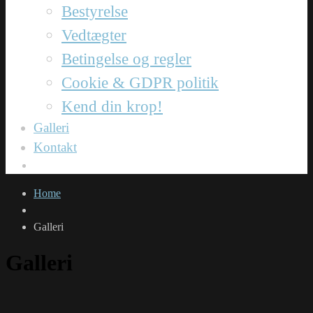
Bestyrelse
Vedtægter
Betingelse og regler
Cookie & GDPR politik
Kend din krop!
Galleri
Kontakt
Home
Galleri
Galleri