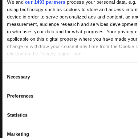
We and
our 1493 partners
process your personal data, e.g.
using technology such as cookies to store and access infor
device in order to serve personalized ads and content, ad an
measurement, audience research and services development.
in who uses your data and for what purposes. Your privacy c
applicable on this digital property where you have made you
change or withdraw your consent any time from the Cookie D
clicking on the Privacy trigger icon.
Find out more about how your personal data is processed an
Consent
preferences in the
details section
.
Necessary
Selection
We use cookies to personalise content and ads, to provide s
Preferences
features and to analyse our traffic. We also share informatio
our site with our social media, advertising and analytics pa
combine it with other information that you’ve provided to them
Statistics
collected from your use of their services.
Marketing