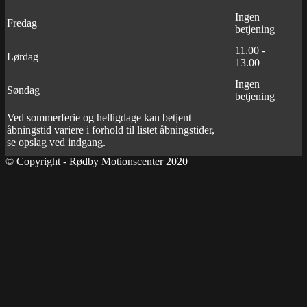
Ingen
Fredag
betjening
11.00 -
Lørdag
13.00
Ingen
Søndag
betjening
Ved sommerferie og helligdage kan betjent
åbningstid variere i forhold til listet åbningstider,
se opslag ved indgang.
© Copyright - Rødby Motionscenter 2020