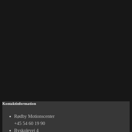
Kontaktinformation
Rødby Motionscenter
+45 54 60 19 90
Byskolevej 4